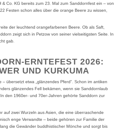
 & Co. KG bereits zum 23. Mal zum Sanddornfest ein – von
ch 22 Festen schon alles über die orange Beere zu wissen,
reite der leuchtend orangefarbenen Beere. Ob als Saft,
orn zeigt sich in Petzow von seiner vielseitigsten Seite. In
cht gab.
ORN-ERNTEFEST 2026:
GWER UND KURKUMA
– übersetzt etwa „glänzendes Pferd“. Schon im antiken
onders glänzendes Fell bekämen, wenn sie Sanddornlaub
l: In den 1960er- und 70er-Jahren gehörte Sanddorn zur
ahr auf zwei Wurzeln aus Asien, die eine überraschende
isch enge Verwandte – beide gehören zur Familie der
ang die Gewänder buddhistischer Mönche und sorgt bis