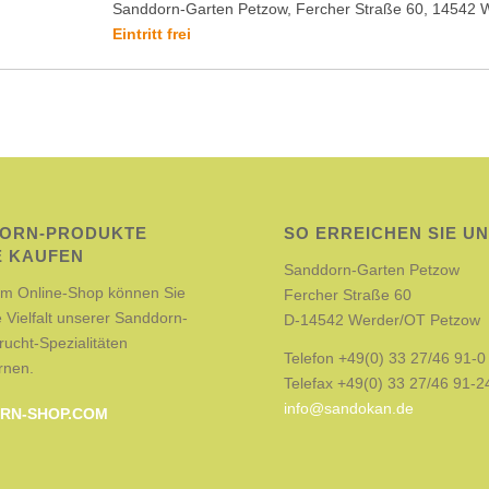
Sanddorn-Garten Petzow, Fercher Straße 60, 14542
Eintritt frei
ORN-PRODUKTE
SO ERREICHEN SIE U
E KAUFEN
Sanddorn-Garten Petzow
em Online-Shop können Sie
Fercher Straße 60
 Vielfalt unserer Sanddorn-
D-14542 Werder/OT Petzow
rucht-Spezialitäten
Telefon +49(0) 33 27/46 91-0
rnen.
Telefax +49(0) 33 27/46 91-2
info@sandokan.de
RN-SHOP.COM