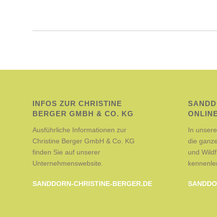
INFOS ZUR CHRISTINE
SANDD
BERGER GMBH & CO. KG
ONLIN
Ausführliche Informationen zur
In unser
Christine Berger GmbH & Co. KG
die ganze
finden Sie auf unserer
und Wildf
Unternehmenswebsite.
kennenle
SANDDORN-CHRISTINE-BERGER.DE
SANDDO