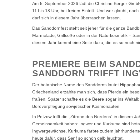
Am 5. September 2026 lädt die Christine Berger GmbH
11 bis 18 Uhr, bei freiem Eintritt. Und wer glaubt, na
darf sich in diesem Jahr überraschen lassen.
Das Sanddornfest steht seit jeher für die ganze Bandb
Marmelade, Grillsoße oder in der Naturkosmetik – Sandd
diesem Jahr kommt eine Seite dazu, die es so noch ni
PREMIERE BEIM SANDD
SANDDORN TRIFFT IN
Der botanische Name des Sanddorns lautet Hippophae 
Griechenland erzählte man sich, dass Pferde ein bes
fraßen. Später schaffte es die Beere sogar ins Weltal
Bordverpflegung sowjetischer Kosmonauten.
In Petzow trifft die „Zitrone des Nordens“ in diesem J
Gemeinsamkeit haben: Ingwer und Kurkuma sind botan
Ingwergewächse. Kurkuma färbte zudem jahrhundertel
heute dafür, dass Senf so schön gelb leuchtet.